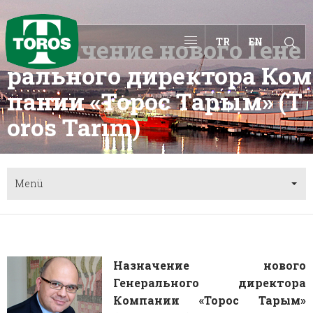
Назначение нового Гене
Toggle
TR
EN
navigation
рального директора Ком
пании «Торос Тарым» (T
oros Tarım)
Menü
Назначение нового
Генерального директора
Компании «Торос Тарым»