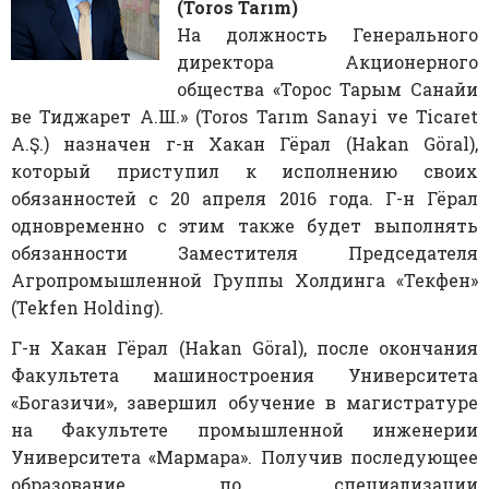
(Toros Tarım)
На должность Генерального
директора Акционерного
общества «Торос Тарым Санайи
ве Тиджарет А.Ш.» (Toros Tarım Sanayi ve Ticaret
A.Ş.) назначен г-н Хакан Гёрал (Hakan Göral),
который приступил к исполнению своих
обязанностей с 20 апреля 2016 года. Г-н Гёрал
одновременно с этим также будет выполнять
обязанности Заместителя Председателя
Агропромышленной Группы Холдинга «Текфен»
(Tekfen Holding).
Г-н Хакан Гёрал (Hakan Göral), после окончания
Факультета машиностроения Университета
«Богазичи», завершил обучение в магистратуре
на Факультете промышленной инженерии
Университета «Мармара». Получив последующее
образование по специализации