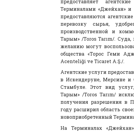
предоставляет агентски
Терминалами «Джейхан» и
предоставляются агентские
перевозку сырья, удобр
производственной и комм
Тарым» /Toros Tarım/. Суда
желанию могут воспользов
общества «Торос Геми Адж
Acenteliği ve Ticaret A.Ş./.
Агентские услуги предостав
в Искендеруне, Мерсине и 
Стамбуле. Этот вид услуг
Тарым» /Toros Tarım/ искл
получения разрешения в П
году расширил область свое
новоприобретенный Термина
На Терминалах «Джейхан»